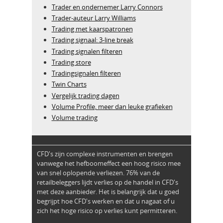
Trader en ondernemer Larry Connors
Trader-auteur Larry Williams
Trading met kaarspatronen
Trading signaal: 3-line break
Trading signalen filteren
Trading store
Tradingsignalen filteren
Twin Charts
Vergelijk trading dagen
Volume Profile, meer dan leuke grafieken
Volume trading
CFD's zijn complexe instrumenten en brengen
vanwege het hefboomeffect een hoog risico mee
van snel oplopende verliezen. 76% van de
retailbeleggers lijdt verlies op de handel in CFD's
met deze aanbieder. Het is belangrijk dat u goed
begrijpt hoe CFD's werken en dat u nagaat of u
zich het hoge risico op verlies kunt permitteren.