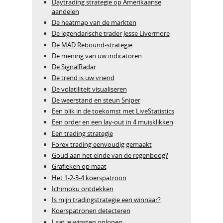
Daytrading strategie op Amerikaanse
aandelen
De heatmap van de markten
De legendarische trader Jesse Livermore
De MAD Rebound-strategie
De mening van uw indicatoren
De SignalRadar
De trend is uw vriend
De volatiliteit visualiseren
De weerstand en steun Sniper
Een blik in de toekomst met LiveStatistics
Een order en een lay-out in 4 muisklikken
Een trading strategie
Forex trading eenvoudig gemaakt
Goud aan het einde van de regenboog?
Grafieken op maat
Het 1-2-3-4 koerspatroon
Ichimoku ontdekken
Is mijn tradingstrategie een winnaar?
Koerspatronen detecteren
Laat je winsten oplopen