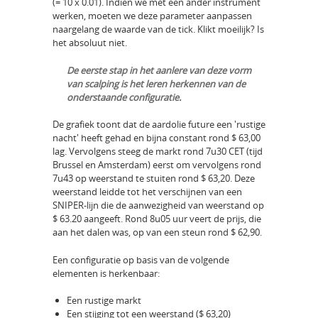
(= 10 x 0.01). Indien we met een ander instrument
werken, moeten we deze parameter aanpassen
naargelang de waarde van de tick. Klikt moeilijk? Is
het absoluut niet.
De eerste stap in het aanlere van deze vorm
van scalping is het leren herkennen van de
onderstaande configuratie.
De grafiek toont dat de aardolie future een 'rustige
nacht' heeft gehad en bijna constant rond $ 63,00
lag. Vervolgens steeg de markt rond 7u30 CET (tijd
Brussel en Amsterdam) eerst om vervolgens rond
7u43 op weerstand te stuiten rond $ 63,20. Deze
weerstand leidde tot het verschijnen van een
SNIPER-lijn die de aanwezigheid van weerstand op
$ 63.20 aangeeft. Rond 8u05 uur veert de prijs, die
aan het dalen was, op van een steun rond $ 62,90.
Een configuratie op basis van de volgende
elementen is herkenbaar:
Een rustige markt
Een stijging tot een weerstand ($ 63,20)