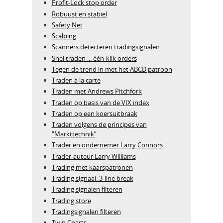
Profit-Lock stop order
Robuust en stabiel
Safety Net
Scalping
Scanners detecteren tradingsignalen
Snel traden ... één-klik orders
Tegen de trend in met het ABCD patroon
Traden à la carte
Traden met Andrews Pitchfork
Traden op basis van de VIX index
Traden op een koersuitbraak
Traden volgens de principes van
“Markttechnik”
Trader en ondernemer Larry Connors
Trader-auteur Larry Williams
Trading met kaarspatronen
Trading signaal: 3-line break
Trading signalen filteren
Trading store
Tradingsignalen filteren
Twin Charts