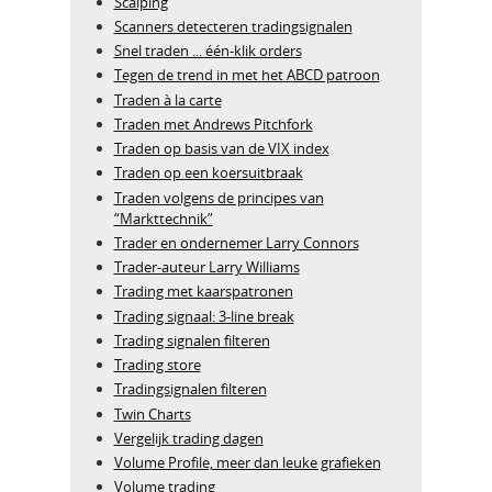
Scalping
Scanners detecteren tradingsignalen
Snel traden ... één-klik orders
Tegen de trend in met het ABCD patroon
Traden à la carte
Traden met Andrews Pitchfork
Traden op basis van de VIX index
Traden op een koersuitbraak
Traden volgens de principes van
“Markttechnik”
Trader en ondernemer Larry Connors
Trader-auteur Larry Williams
Trading met kaarspatronen
Trading signaal: 3-line break
Trading signalen filteren
Trading store
Tradingsignalen filteren
Twin Charts
Vergelijk trading dagen
Volume Profile, meer dan leuke grafieken
Volume trading