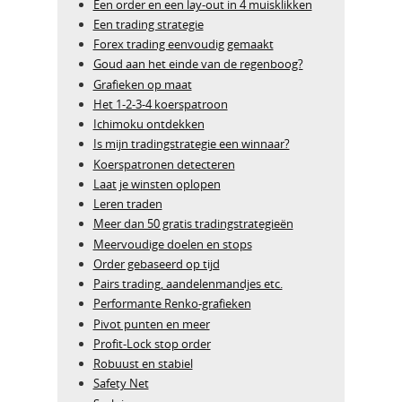
Een order en een lay-out in 4 muisklikken
Een trading strategie
Forex trading eenvoudig gemaakt
Goud aan het einde van de regenboog?
Grafieken op maat
Het 1-2-3-4 koerspatroon
Ichimoku ontdekken
Is mijn tradingstrategie een winnaar?
Koerspatronen detecteren
Laat je winsten oplopen
Leren traden
Meer dan 50 gratis tradingstrategieën
Meervoudige doelen en stops
Order gebaseerd op tijd
Pairs trading, aandelenmandjes etc.
Performante Renko-grafieken
Pivot punten en meer
Profit-Lock stop order
Robuust en stabiel
Safety Net