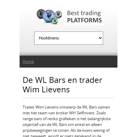
Jump to Navigation
U bent hier
Home
De WL Bars en trader
Wim Lievens
Trader Wim Lievens ontwierp de WL Bars samen
met het team van broker WH SelfInvest. Zoals
range bars of renko grafieken is het belangrijkste
objectief van de WL Bars om enkel en alleen
prijsbewegingen te tonen. Als de koers weinig of
niet beweegt, wordt er niets getekend in de