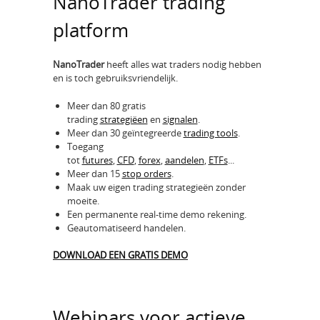
NanoTrader trading
platform
NanoTrader
heeft alles wat traders nodig hebben
en is toch gebruiksvriendelijk.
Meer dan 80 gratis
trading
strategiëen
en
signalen
.
Meer dan 30 geïntegreerde
trading tools
.
Toegang
tot
futures
,
CFD
,
forex
,
aandelen
,
ETFs
...
Meer dan 15
stop orders
.
Maak uw eigen trading strategieën zonder
moeite.
Een permanente real-time demo rekening.
Geautomatiseerd handelen.
DOWNLOAD EEN GRATIS DEMO
Webinars voor actieve