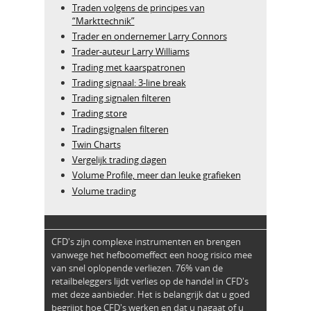
Traden volgens de principes van
“Markttechnik”
Trader en ondernemer Larry Connors
Trader-auteur Larry Williams
Trading met kaarspatronen
Trading signaal: 3-line break
Trading signalen filteren
Trading store
Tradingsignalen filteren
Twin Charts
Vergelijk trading dagen
Volume Profile, meer dan leuke grafieken
Volume trading
CFD's zijn complexe instrumenten en brengen
vanwege het hefboomeffect een hoog risico mee
van snel oplopende verliezen. 76% van de
retailbeleggers lijdt verlies op de handel in CFD's
met deze aanbieder. Het is belangrijk dat u goed
begrijpt hoe CFD's werken en dat u nagaat of u